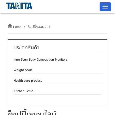
T
o
g
g
Home
ช็อปปิ้งออนไลน์
l
e
n
ประเภทสินค้า
a
v
InnerScan Body Composition Monitors
i
g
Weight Scale
a
Health care product
t
i
Kitchen Scale
o
n