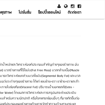
ับสุขภาพ
โปรโมชั่น
ช็อปปิ้งออนไลน์
ติดต่อเรา
วัดน้ำหนักและวิเคราะห์องค์ประกอบสำคัญต่างๆของร่างกาย อัน
t) มวลร่างกายที่ไร้ไขมัน(Fat Free Mass) มวลกล้ามเนื้อ(Muscle
งสามารถวิเคราะห์แยกส่วนมวลไขมัน(Segmental Body Fat) และมวล
ามอวัยวะต่างๆของร่างกาย ได้แก่ แขนซ้าย-ขวา ขาซ้าย-ขวาและลำ
วะภายในช่องท้อง(Visceral Fat) ปริมาณน้ำนอกเซลล์(Extra -
ellular Water) โดยผลการวิเคราะห์และการสรุปผลจะช่วยประเมิน
ือนสำหรับความผิดปกติ หรือโรคแทรกซ้อนอื่นๆ ที่อาจเกิดขึ้นต่อ
าะห์องค์ประกอบของร่างกายด้วยการวัดค่าความต้านทานกระแส