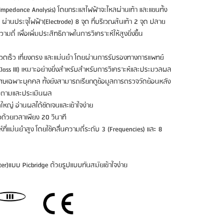
l Impedance Analysis) โดยกระแสไฟฟ้าจะไหลผ่านเท้า และแขนทั้ง
่านประจุไฟฟ้า(Electrode) 8 จุด ที่บริเวณส้นเท้า 2 จุด ปลาย
ามถี่ เพื่อเพิ่มประสิทธิภาพในการวิเคราะห์ให้สูงยิ่งขึ้น
งรวดเร็ว เที่ยงตรง และแม่นยำ โดยผ่านการรับรองทางการแพทย์
ass III) เหมาะอย่างยิ่งสำหรับสำหรับการวิเคราะห์และประมวลผล
เศษเฉพาะบุคคล ทั้งยังสามารถเรียกดูข้อมูลการตรวจวัดย้อนหลัง
ิดตามและประเมินผล
ญ่ อ่านผลได้ชัดเจนและเข้าใจง่าย
วด้วยเวลาเพียง 20 วินาที
์ที่แม่นยำสูง โดยใช้คลื่นความถี่ระดับ 3 (Frequencies) และ 8
er)แบบ Picbridge ด้วยรูปแบบทันสมัยเข้าใจง่าย