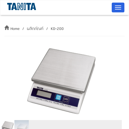
T
o
g
Home
ผลิตภัณฑ์
KD-200
g
l
e
n
a
v
i
g
a
t
i
o
n